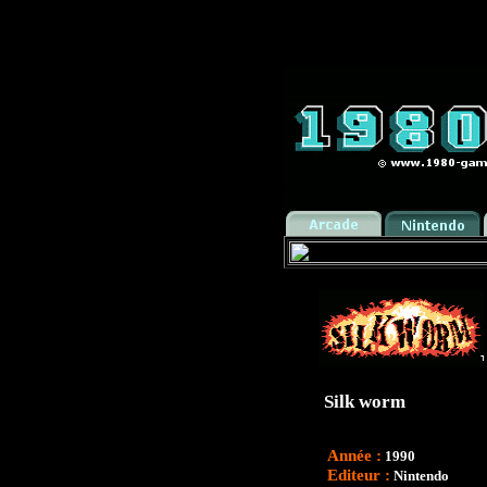
Silk worm
Année :
1990
Editeur :
Nintendo