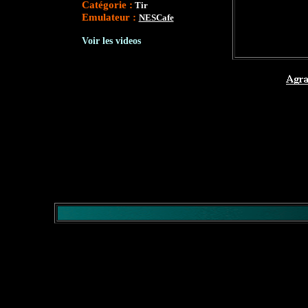
Catégorie :
Tir
Emulateur :
NESCafe
Voir les videos
</comment>