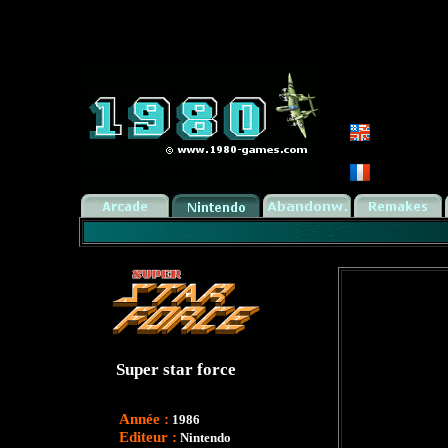
Super star force
Année :
1986
Editeur :
Nintendo