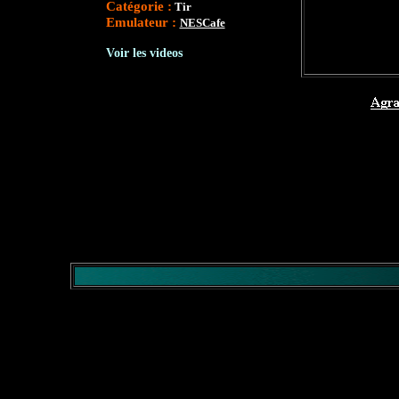
Catégorie :
Tir
Emulateur :
NESCafe
Voir les videos
</comment>