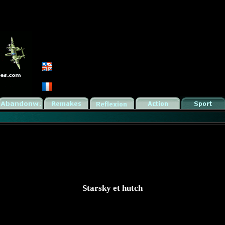
Starsky et hutch