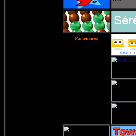
Partenaires