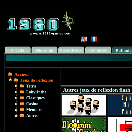
Accueil
Jeux de reflexion
Tetris
Autres jeux de reflexion flash 
Labyrinthe
Classiques
Casino
Memoire
Autres