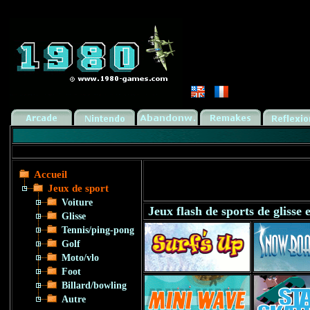
Accueil
Jeux de sport
Voiture
Jeux flash de sports de glisse 
Glisse
Tennis/ping-pong
Golf
Moto/vlo
Foot
Billard/bowling
Autre