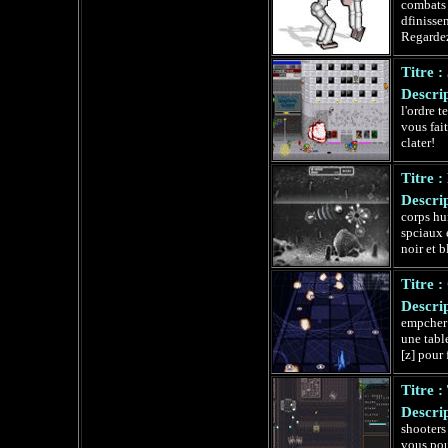
combats q
dfinisse
Regardez
Titre :
Descrip
l'ordre 
vous fait
clater!
Titre :
Descrip
corps hu
spciaux 
noir et 
Titre :
Descrip
empcher 
une table
[z] pour 
Titre :
Descrip
shooters 
vous pou