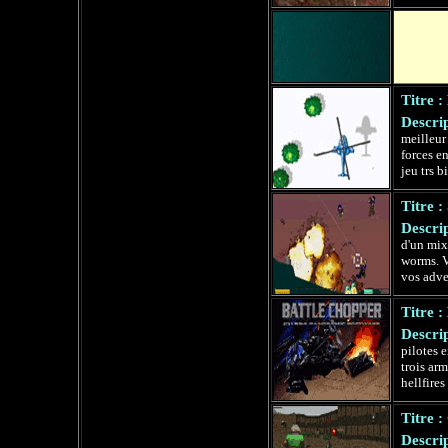
Titre :
Descrip
meilleur 
forces e
jeu trs b
Titre :
Descrip
d'un mix
worms. V
vos adve
Titre :
Descrip
pilotes e
trois ar
hellfires
Titre :
Descrip