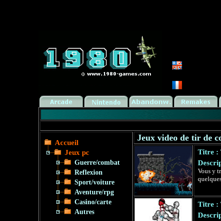
Jeux video de tir de c
Accueil
Titre :
Jeux pc
Guerre/combat
Descrip
Vous y t
Reflexion
quelques 
Sport/voiture
Aventure/rpg
Casino/carte
Titre :
Autres
Descrip