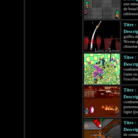
une missi
de boucl
tableaux
Titre :
Descrip
griffes d
Niveau g
chinoise
Titre :
Descrip
combatte
l'arne e
l'excelle
Titre :
Descrip
combattr
personna
ligne (ju
Titre :
Descrip
de crimi