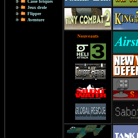
Casse briques
Jeux drole
Flipper
Aventure
Nouveauts