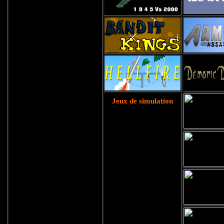
Jeux de simulation