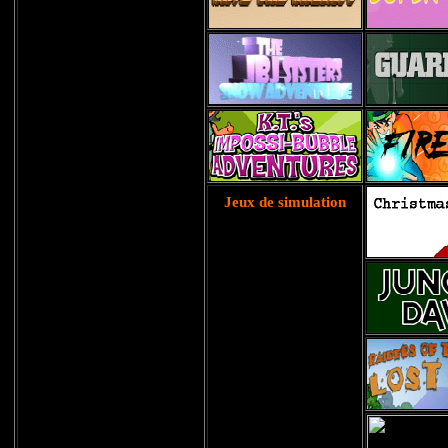
Jeux de simulation