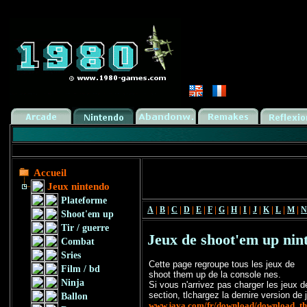
Accueil
Jeux nintendo
Plateforme
|
|
|
|
|
|
|
|
|
|
|
|
|
A
B
C
D
E
F
G
H
I
J
K
L
M
N
Shoot'em up
Tir / guerre
Jeux de shoot'em up nin
Combat
Sries
Cette page regroupe tous les jeux de
Film / bd
shoot them up de la console nes.
Ninja
Si vous n'arrivez pas charger les jeux d
section, tlchargez la dernire version de 
Ballon
www.java.com/fr/download/download_the